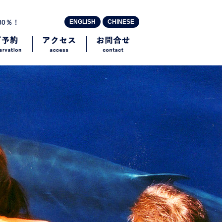
80％！
ENGLISH
CHINESE