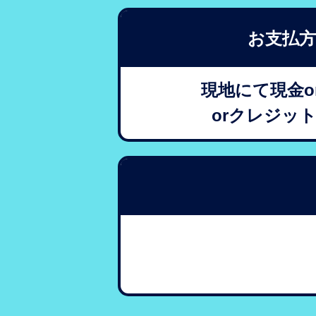
お支払方
現地にて現金or
orクレジッ